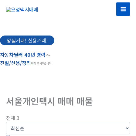
콘
텐
츠
로
건
양심거래! 신용거래!
너
뛰
자동차딜러 40년 경력
으로
기
친절/신용/정직
하게 모시겠습니다.
서울개인택시 매매 매물
전체 3